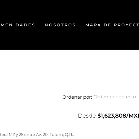
AMENIDADES
NOSOTROS
MAPA DE PROYEC
Orden por defecto
Ordenar por:
Desde
$1,623,808/MX
Axkaba Tulum, SM Carretera MZ y 25 entre Av. 20, Tulum, Q.R., México