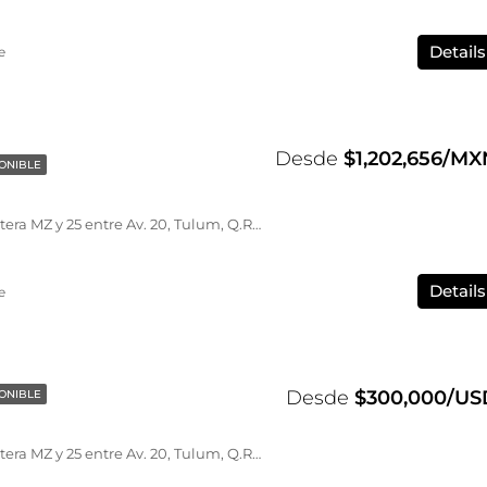
Details
e
Desde
$1,202,656/MX
ONIBLE
Axkaba Tulum, SM Carretera MZ y 25 entre Av. 20, Tulum, Q.R., México
Details
e
Desde
$300,000/US
ONIBLE
Axkaba Tulum, SM Carretera MZ y 25 entre Av. 20, Tulum, Q.R., México