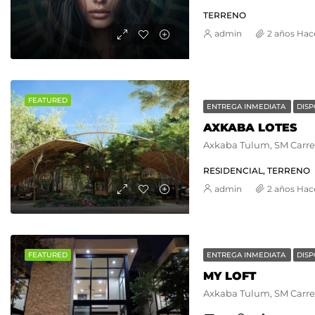
TERRENO
admin
2 años Hac
FEATURED
ENTREGA INMEDIATA
DISP
AXKABA LOTES
RESIDENCIAL, TERRENO
admin
2 años Hac
FEATURED
ENTREGA INMEDIATA
DISP
MY LOFT