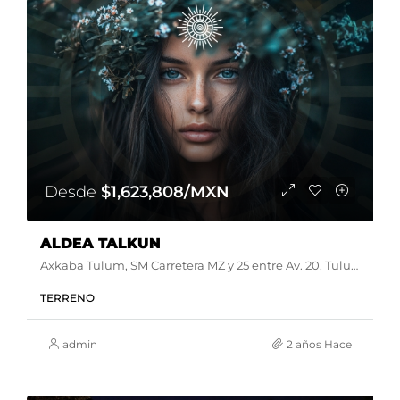
Desde
$1,623,808/MXN
ALDEA TALKUN
Axkaba Tulum, SM Carretera MZ y 25 entre Av. 20, Tulum, Q.R., México
TERRENO
admin
2 años Hace