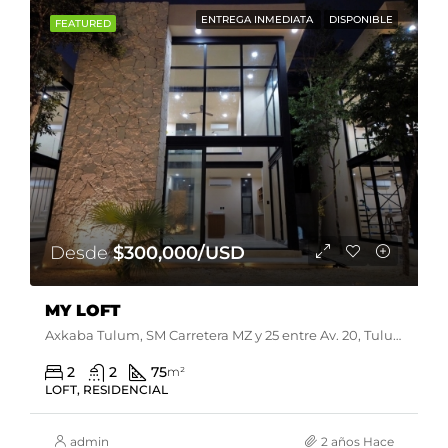
ENTREGA INMEDIATA
DISPONIBLE
FEATURED
Desde
$300,000/USD
MY LOFT
Axkaba Tulum, SM Carretera MZ y 25 entre Av. 20, Tulum, Q.R., México
2
2
75
m²
LOFT, RESIDENCIAL
admin
2 años Hace