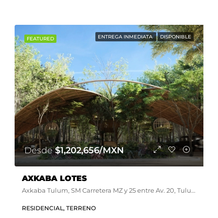
ENTREGA INMEDIATA
DISPONIBLE
FEATURED
Desde
$1,202,656/MXN
AXKABA LOTES
Axkaba Tulum, SM Carretera MZ y 25 entre Av. 20, Tulum, Q.R., México
RESIDENCIAL, TERRENO