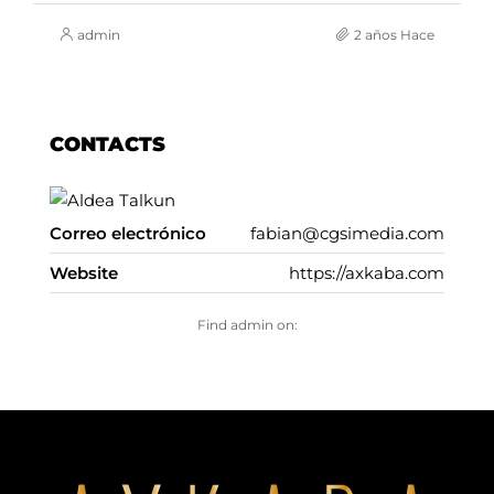
admin
2 años Hace
CONTACTS
Correo electrónico
fabian@cgsimedia.com
Website
https://axkaba.com
Find admin on: