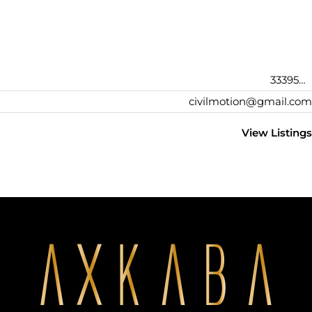
3339541118
civilmotion@gmail.com
View Listings